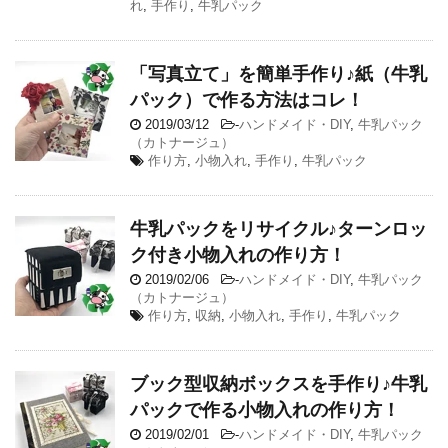
れ
,
手作り
,
牛乳パック
「写真立て」を簡単手作り♪紙（牛乳
パック）で作る方法はコレ！
2019/03/12
-
ハンドメイド・DIY
,
牛乳パック
（カトナージュ）
作り方
,
小物入れ
,
手作り
,
牛乳パック
牛乳パックをリサイクル♪ターンロッ
ク付き小物入れの作り方！
2019/02/06
-
ハンドメイド・DIY
,
牛乳パック
（カトナージュ）
作り方
,
収納
,
小物入れ
,
手作り
,
牛乳パック
ブック型収納ボックスを手作り♪牛乳
パックで作る小物入れの作り方！
2019/02/01
-
ハンドメイド・DIY
,
牛乳パック