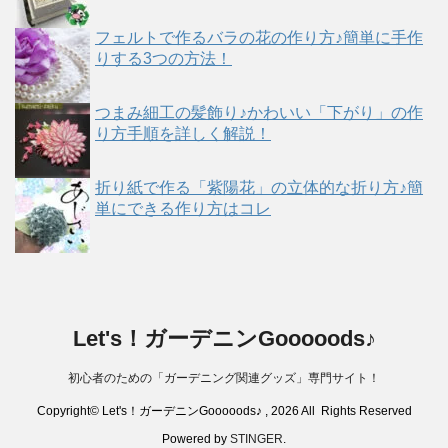
フェルトで作るバラの花の作り方♪簡単に手作
りする3つの方法！
つまみ細工の髪飾り♪かわいい「下がり」の作
り方手順を詳しく解説！
折り紙で作る「紫陽花」の立体的な折り方♪簡
単にできる作り方はコレ
Let's！ガーデニンGooooods♪
初心者のための「ガーデニング関連グッズ」専門サイト！
Copyright© Let's！ガーデニンGooooods♪ , 2026 All Rights Reserved
Powered by
STINGER
.