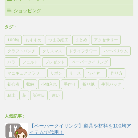
ショッピング
タグ :
100均
おすすめ
つまみ細工
まとめ
アクセサリー
クラフトパンチ
クリスマス
ドライフラワー
ハーバリウム
バラ
フェルト
プレゼント
ペーパークイリング
マニキュアフラワー
リボン
リース
ワイヤー
作り方
初心者
収納
小物入れ
手作り
折り紙
牛乳パック
粘土
花
誕生日
違い
人気記事 :
【ペーパークイリング】道具や材料を100均ア
イテムで代用！