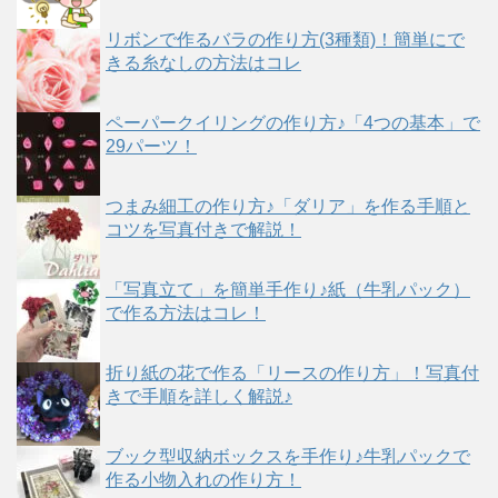
リボンで作るバラの作り方(3種類)！簡単にで
きる糸なしの方法はコレ
ペーパークイリングの作り方♪「4つの基本」で
29パーツ！
つまみ細工の作り方♪「ダリア」を作る手順と
コツを写真付きで解説！
「写真立て」を簡単手作り♪紙（牛乳パック）
で作る方法はコレ！
折り紙の花で作る「リースの作り方」！写真付
きで手順を詳しく解説♪
ブック型収納ボックスを手作り♪牛乳パックで
作る小物入れの作り方！