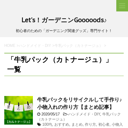
Let's！ガーデニンGooooods♪
初心者のための「ガーデニング関連グッズ」専門サイト！
HOME
>
ハンドメイド・DIY
>
牛乳パック（カトナージュ）
>
「牛乳パック（カトナージュ）」
一覧
牛乳パックをリサイクルして手作り♪
小物入れの作り方【まとめ記事】
2020/05/17
-
ハンドメイド・DIY
,
牛乳パック
（カトナージュ）
100均
,
おすすめ
,
まとめ
,
作り方
,
初心者
,
小物入