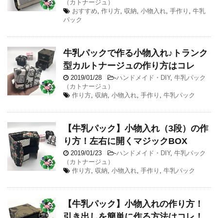
（カトナージュ）
おすすめ
,
作り方
,
収納
,
小物入れ
,
手作り
,
牛乳
パック
牛乳パックで作る小物入れ♪トランク
型カルトナージュの作り方はコレ
2019/01/28
-
ハンドメイド・DIY
,
牛乳パック
（カトナージュ）
作り方
,
収納
,
小物入れ
,
手作り
,
牛乳パック
【牛乳パック】小物入れ（3段）の作
り方！左右に開くマジックBOX
2019/01/23
-
ハンドメイド・DIY
,
牛乳パック
（カトナージュ）
作り方
,
収納
,
小物入れ
,
手作り
,
牛乳パック
【牛乳パック】小物入れの作り方！
引き出しを簡単に作る方法はコレ！