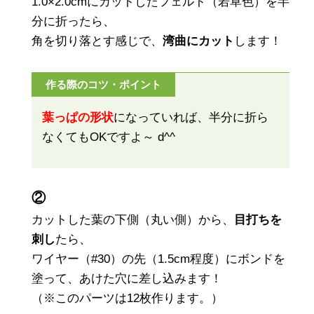
1.0×2.0cmにカットしたフェルト（若草色）を半
分に折ったら、
角を切り落とす感じで、
湾曲にカット
します！
作る際のコツ・ポイント
葉っぱの形状
になっていれば、半分に折ら
なくてもOKですよ～ d^^
②
カットした葉の下側（丸い側）から、
目打ちを
刺し
たら、
ワイヤー（#30）の先（1.5cm程度）にボンドを
塗って、あけた穴に差し込みます！
（※このパーツは12枚作ります。）