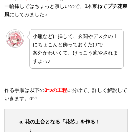
一輪挿しではちょっと寂しいので、3本束ねて
プチ花束
風
にしてみました♪
小瓶などに挿して、玄関やデスクの上
にちょこんと飾っておくだけで、
案外かわいくて、けっこう癒やされま
すよっ♪
作る手順は以下の
3つの工程
に分けて、詳しく解説して
いきます。d^^
a. 花の土台となる「花芯」を作る！
↓