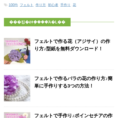
-
100均
,
フェルト
,
作り方
,
初心者
,
手作り
,
花
���킹�ēǂ݂����֘A�L��
フェルトで作る花（アジサイ）の作
り方♪型紙を無料ダウンロード！
フェルトで作るバラの花の作り方♪簡
単に手作りする3つの方法！
フェルトで手作り♪ポインセチアの作