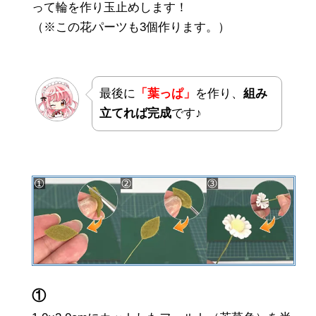
って輪を作り玉止めします！
（※この花パーツも3個作ります。）
最後に
「葉っぱ」
を作り、
組み
立てれば完成
です♪
①