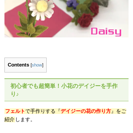
Contents
[
show
]
初心者でも超簡単！小花のデイジーを手作
り♪
フェルト
で手作りする『
デイジーの花の作り方
』をご
紹介
します。