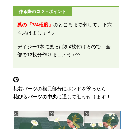
作る際のコツ・ポイント
葉の「3/4程度」
のところまで刺して、下穴
をあけましょう♪
デイジー1本に葉っぱを4枚付けるので、全
部で12枚分作りましょう d^^
③
花芯パーツの根元部分にボンドを塗ったら、
花びらパーツの中央
に通して貼り付けます！