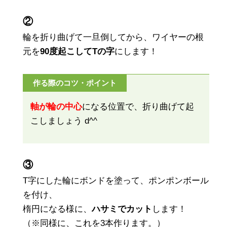
②
輪を折り曲げて一旦倒してから、ワイヤーの根
元を
90度起こしてTの字
にします！
作る際のコツ・ポイント
軸が輪の中心
になる位置で、折り曲げて起
こしましょう d^^
③
T字にした輪にボンドを塗って、ポンポンボール
を付け、
楕円になる様に、
ハサミでカット
します！
（※同様に、これを3本作ります。）