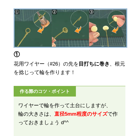
①
花用ワイヤー（#26）の先を
目打ちに巻き
、根元
を捻じって輪を作ります！
作る際のコツ・ポイント
ワイヤーで輪を作って土台にしますが、
輪の大きさは、
直径5mm程度のサイズ
で作
っておきましょう d^^