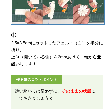
①
2.5×3.5cmにカットしたフェルト（白）を半分に
折り、
上側（開いている側）を2mmあけて、
端から並
縫い
します！
作る際のコツ・ポイント
縫い終わりは留めずに、
そのままの状態
に
しておきましょう d^^