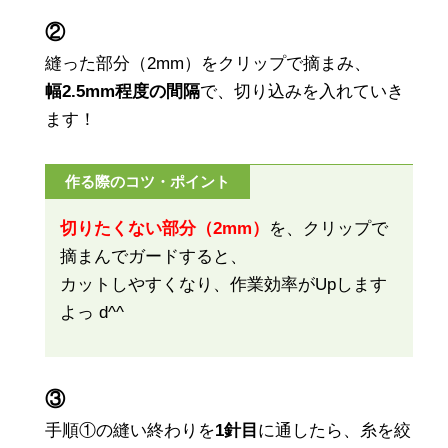
②
縫った部分（2mm）をクリップで摘まみ、
幅2.5mm程度の間隔
で、切り込みを入れていき
ます！
作る際のコツ・ポイント
切りたくない部分（2mm）
を、クリップで
摘まんでガードすると、
カットしやすくなり、作業効率がUpします
よっ d^^
③
手順①の縫い終わりを
1針目
に通したら、糸を絞