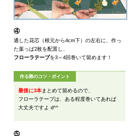
④
通した花芯（根元から4cm下）の左右に、作っ
た葉っぱ2枚を配置し、
フローラテープ
を3～4回巻いて留めます！
作る際のコツ・ポイント
最後に3本
まとめて留めるので、
フローラテープは、ある程度巻いてあれば
大丈夫ですよ d^^
⑤