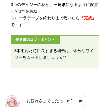
3つのデイジーの花が、
三角形
になるように配置
して3本を束ね、
フローラテープを終わりまで巻いたら
『完成』
で～す！
作る際のコツ・ポイント
3本束ねた時に長すぎる場合は、余分なワイ
ヤーをカットしましょう d^^
お疲れさまでしたっ m(_~_)m