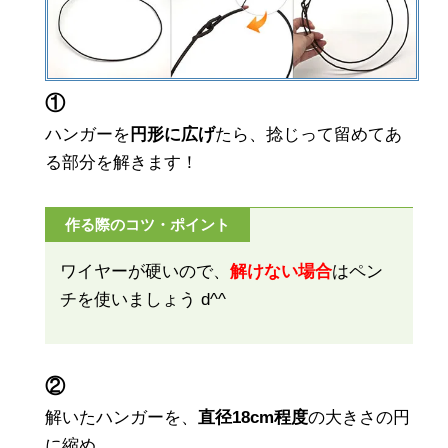
①
ハンガーを
円形に広げ
たら、捻じって留めてあ
る部分を解きます！
作る際のコツ・ポイント
ワイヤーが硬いので、
解けない場合
はペン
チを使いましょう d^^
②
解いたハンガーを、
直径18cm程度
の大きさの円
に縮め、