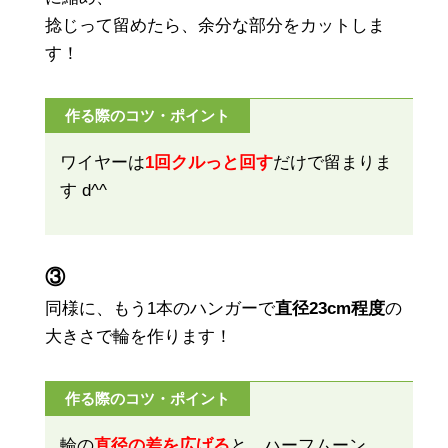
捻じって留めたら、余分な部分をカットしま
す！
作る際のコツ・ポイント
ワイヤーは
1回クルっと回す
だけで留まりま
す d^^
③
同様に、もう1本のハンガーで
直径23cm程度
の
大きさで輪を作ります！
作る際のコツ・ポイント
輪の
直径の差を広げる
と、ハーフムーン