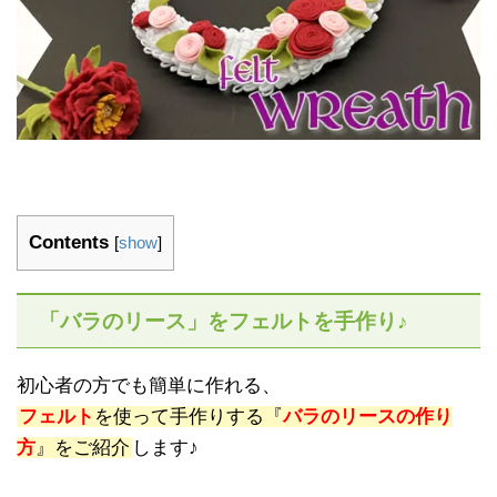
Contents
[
show
]
「バラのリース」をフェルトを手作り♪
初心者の方でも簡単に作れる、
フェルト
を使って手作りする『
バラのリースの作り
方
』をご紹介
します♪