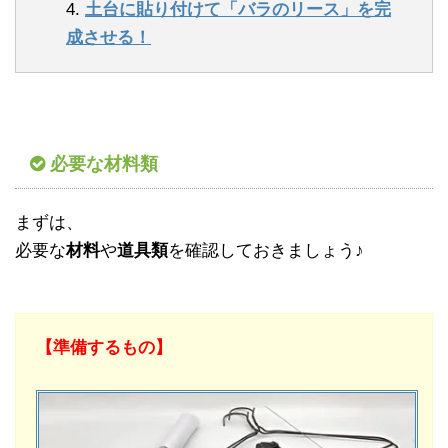
4.
土台に貼り付けて「バラのリース」を完
成させる！
必要な材料類
まずは、
必要な
材料
や
道具類
を確認しておきましょう♪
【準備するもの】