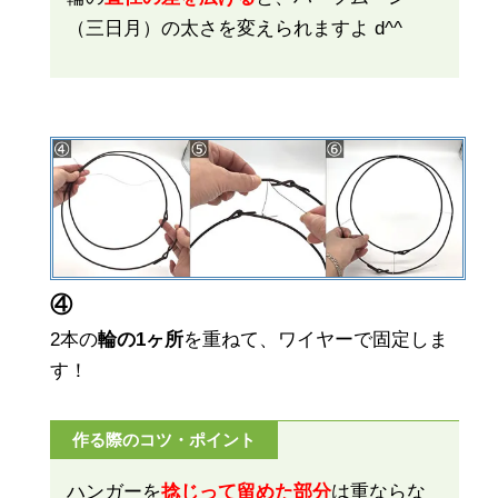
（三日月）の太さを変えられますよ d^^
④
2本の
輪の1ヶ所
を重ねて、ワイヤーで固定しま
す！
作る際のコツ・ポイント
ハンガーを
捻じって留めた部分
は重ならな