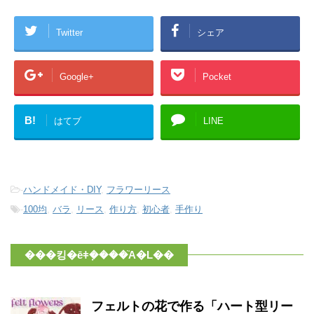
Twitter
シェア
Google+
Pocket
B!
はてブ
LINE
-
ハンドメイド・DIY
,
フラワーリース
-
100均
,
バラ
,
リース
,
作り方
,
初心者
,
手作り
���킹�ēǂ݂����֘A�L��
フェルトの花で作る「ハート型リー