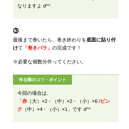
なりますよ d^^
③
最後まで巻いたら、巻き終わりを
底面に貼り付
け
て
「巻きバラ」
の完成です！
※必要な個数分作ってください。
作る際のコツ・ポイント
今回の場合は、
「
赤
（大）×2・（中）×2・（小）×6 /
ピン
ク
（中）×4・（小）×1」です d^^