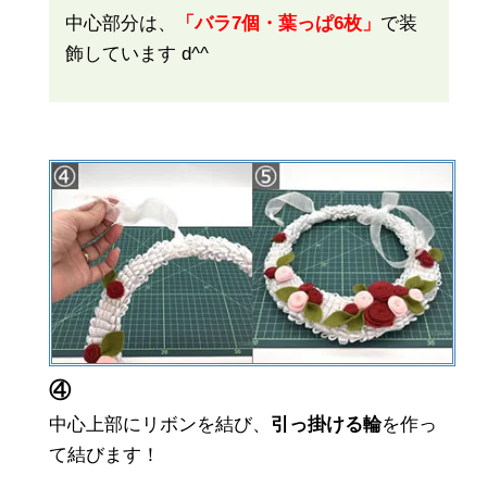
中心部分は、
「バラ7個・葉っぱ6枚」
で装
飾しています d^^
④
中心上部にリボンを結び、
引っ掛ける輪
を作っ
て結びます！