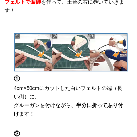
フェルトで装飾
を作って、土台の芯に巻いていきま
す！
①
4cm×50cmにカットした白いフェルトの端（長
い側）に、
グルーガンを付けながら、
半分に折って貼り付
け
ます！
②