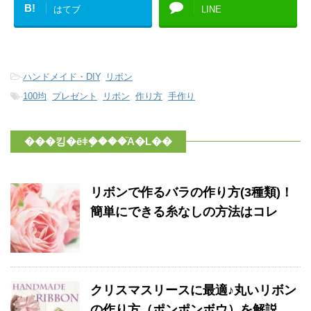
B!
はてブ
LINE
-
ハンドメイド・DIY
,
リボン
-
100均
,
プレゼント
,
リボン
,
作り方
,
手作り
���킹�ēǂ݂����֘A�L��
リボンで作るバラの作り方(3種類)！
簡単にできる糸なしの方法はコレ
クリスマスリースに最適♪丸いリボン
の作り方（ポンポンボウ）を解説