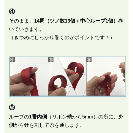
④
そのまま、
14周（ツノ数13個＋中心ループ1個）
巻
いていきます。
（きつめにしっかり巻くのがポイントです！）
⑤
ループの
1番内側
（リボン端から5mm）の所に、
外
側
から針を刺して糸を通します。