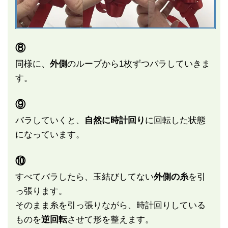
⑧
同様に、
外側
のループから1枚ずつバラしていきま
す。
⑨
バラしていくと、
自然に時計回り
に回転した状態
になっています。
⑩
すべてバラしたら、玉結びしてない
外側の糸
を引
っ張ります。
そのまま糸を引っ張りながら、時計回りしている
ものを
逆回転
させて形を整えます。