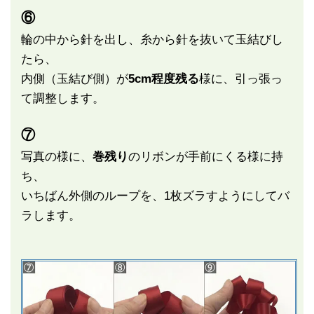
⑥
輪の中から針を出し、糸から針を抜いて玉結びし
たら、
内側（玉結び側）が
5cm程度残る
様に、引っ張っ
て調整します。
⑦
写真の様に、
巻残り
のリボンが手前にくる様に持
ち、
いちばん外側のループを、1枚ズラすようにしてバ
ラします。